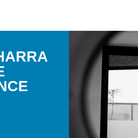
LHARRA
E
ANCE