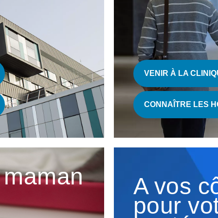
VENIR À LA CLINI
CONNAÎTRE LES H
re maman
A vos c
pour vo