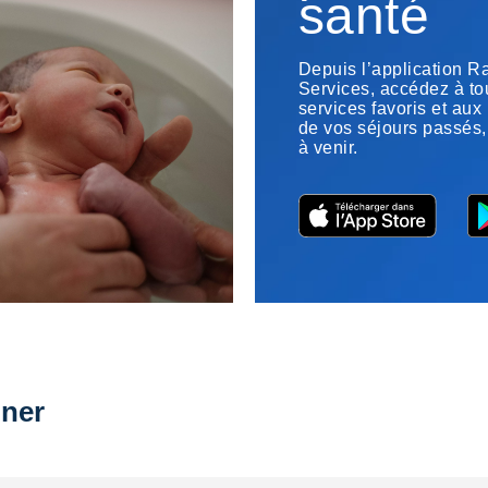
santé
Depuis l’application 
Services, accédez à to
services favoris et aux
de vos séjours passés,
à venir.
ner