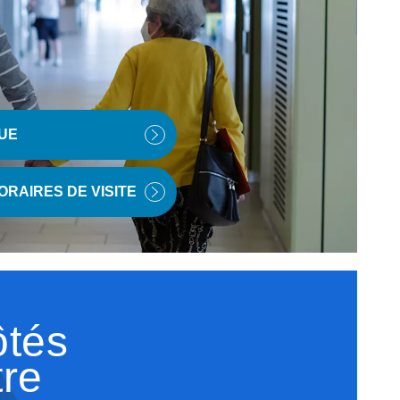
QUE
ORAIRES DE VISITE
ôtés
tre