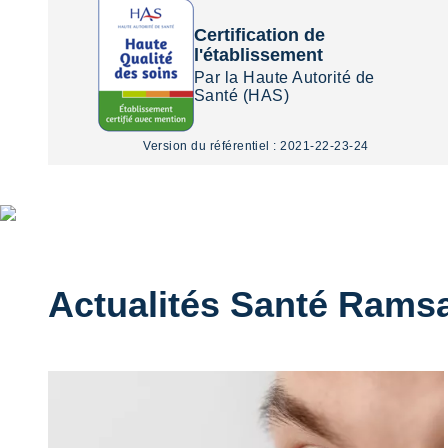
Certification de
l'établissement
Par la Haute Autorité de
Santé (HAS)
Version du référentiel : 2021-22-23-24
HTML
La santé
compte bien
Actualités Santé Rams
plus que les
chiffres ...