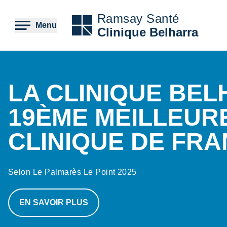
Aller
au
Ramsay Santé
contenu
Menu
Clinique Belharra
principal
Contenu
LA CLINIQUE BE
19ÈME MEILLEUR
CLINIQUE DE FR
Selon Le Palmarès Le Point 2025
EN SAVOIR PLUS