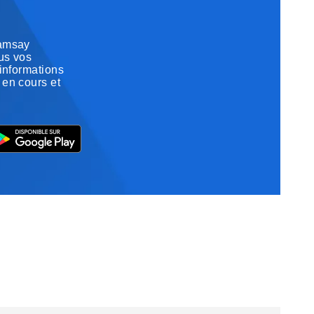
Ramsay
us vos
 informations
 en cours et