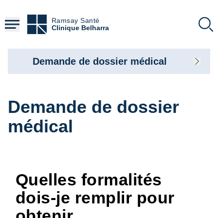
Aller
au
Ramsay Santé
contenu
Clinique Belharra
principal
Demande de dossier médical
Demande de dossier
médical
Quelles formalités
dois-je remplir pour
obtenir