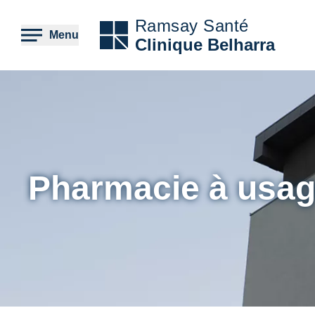
Aller
au
Ramsay Santé
contenu
Menu
Clinique Belharra
principal
Pharmacie à usage