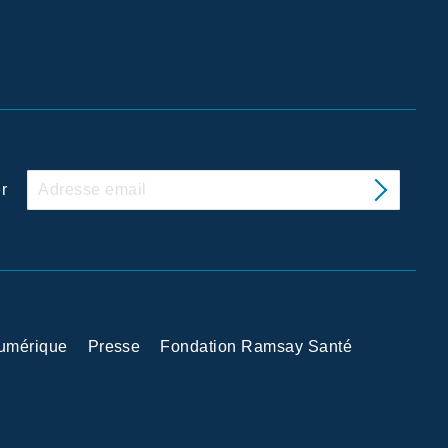
r
Numérique
Presse
Fondation Ramsay Santé
 avec les réglementations. Personnalisez vos préférences po