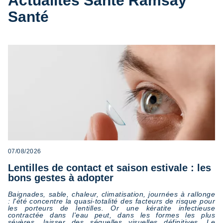
Actualités Santé Ramsay
Mais certains chiffres comptent aussi
Santé
En savoir plus
07/08/2026
Lentilles de contact et saison estivale : les
bons gestes à adopter
Baignades, sable, chaleur, climatisation, journées à rallonge
: l'été concentre la quasi-totalité des facteurs de risque pour
les porteurs de lentilles. Or une kératite infectieuse
contractée dans l'eau peut, dans les formes les plus
sévères, laisser des séquelles visuelles définitives. Le