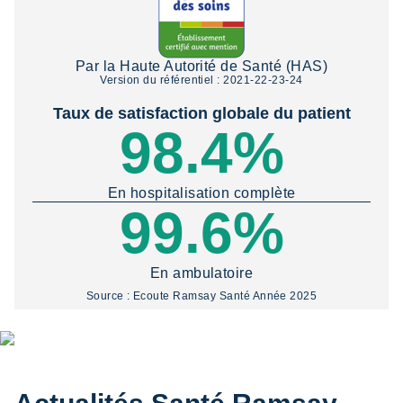
Par la Haute Autorité de Santé (HAS)
Version du référentiel : 2021-22-23-24
Taux de satisfaction globale du patient
98.4%
En hospitalisation complète
99.6%
4
jours
En ambulatoire
délai moyen d'obtention d'un RDV pour une
Source : Ecoute Ramsay Santé Année 2025
IRM dans nos centres
HTML
La santé compte bien plus
que les chiffres ...