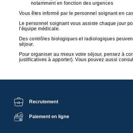
notamment en fonction des urgences
Vous êtes informé par le personnel soignant en cas
Le personnel soignant vous assiste chaque jour pour
l'équipe médicale.
Des contrôles biologiques et radiologiques peuvent
séjour.
Pour organiser au mieux votre séjour, pensez à cons
justificatives à apporter). Vous pouvez aussi consu
Recrutement
e
Paiement en ligne
ces de la
ialité