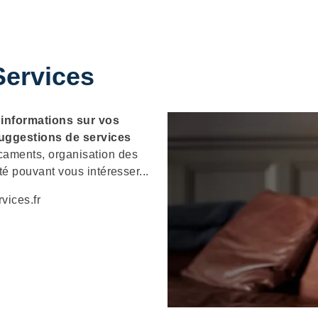
ervices
s
informations sur vos
uggestions de services
caments, organisation des
té pouvant vous intéresser...
vices.fr