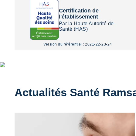
Certification de
l'établissement
Par la Haute Autorité de
Santé (HAS)
Version du référentiel : 2021-22-23-24
HTML
La santé
compte bien
Actualités Santé Rams
plus que les
chiffres ...