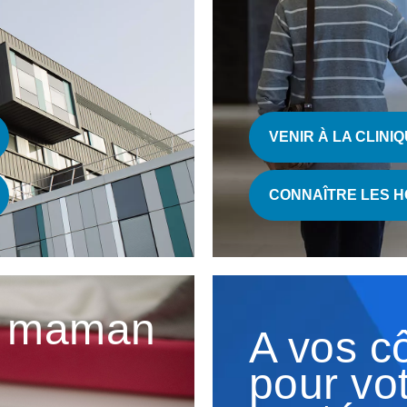
VENIR À LA CLINI
CONNAÎTRE LES H
re maman
A vos c
pour vo