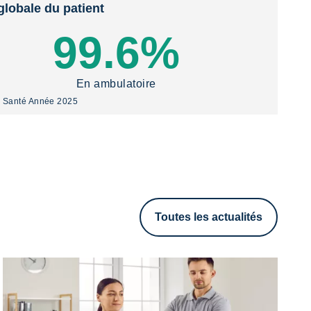
4
jours
globale du patient
99.6%
délai moyen d'obtention
d'un RDV pour une IRM
dans nos centres
En ambulatoire
y Santé Année 2025
Toutes les actualités