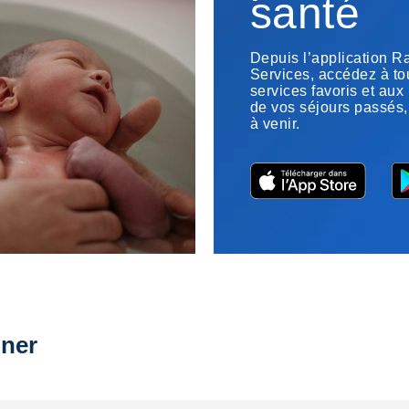
santé
Depuis l’application 
Services, accédez à to
services favoris et aux
de vos séjours passés,
à venir.
ner