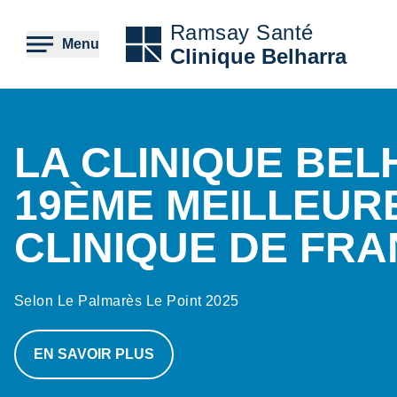
Aller
au
Ramsay Santé
contenu
Menu
Clinique Belharra
principal
Contenu
LA CLINIQUE BE
19ÈME MEILLEUR
CLINIQUE DE FR
Selon Le Palmarès Le Point 2025
EN SAVOIR PLUS