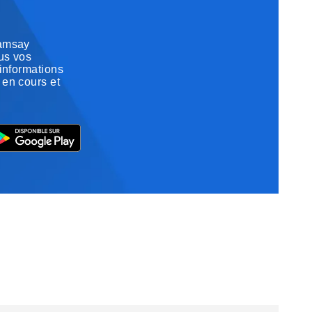
Ramsay
us vos
 informations
 en cours et