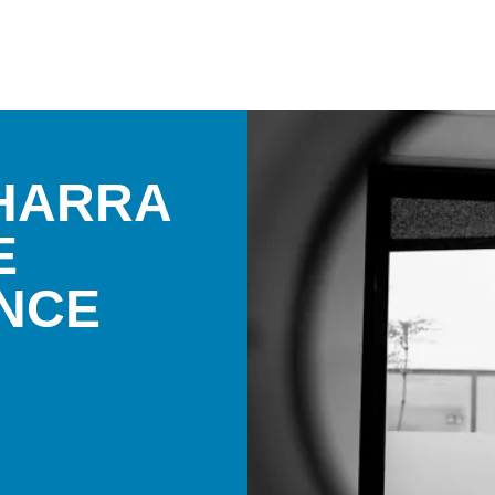
LHARRA
E
ANCE