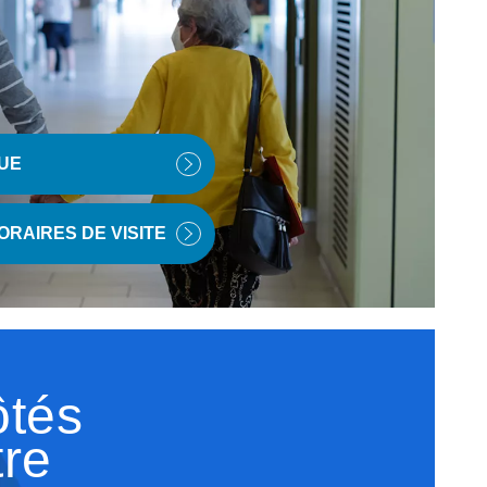
QUE
ORAIRES DE VISITE
ôtés
tre