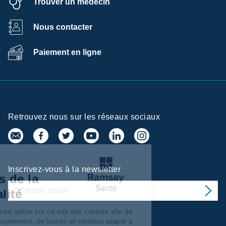
Trouver un médecin
Nous contacter
Paiement en ligne
Retrouvez nous sur les réseaux sociaux
tre de
Inscrivez-vous à la newsletter
férences de la
fidentialité
 Services/Santé utilise sur ce site des cookies afin de
naliser votre expérience, de fournir un contenu adapté à