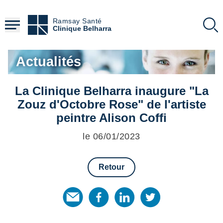
Aller
au
Ramsay Santé
contenu
Clinique Belharra
principal
Actualités
La Clinique Belharra inaugure "La
Zouz d'Octobre Rose" de l'artiste
peintre Alison Coffi
le 06/01/2023
Retour