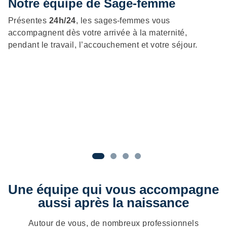
Notre équipe de Sage-femme
É
Présentes
24h/24
, les sages-femmes vous
L
accompagnent dès votre arrivée à la maternité,
vo
pendant le travail, l’accouchement et votre séjour.
pe
vo
cô
p
P
Une équipe qui vous accompagne
aussi après la naissance
Autour de vous, de nombreux professionnels