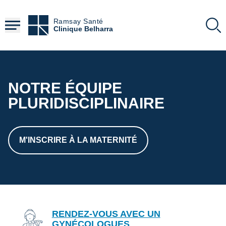
Aller
au
Ramsay Santé
contenu
Clinique Belharra
principal
NOTRE ÉQUIPE
PLURIDISCIPLINAIRE
M'INSCRIRE À LA MATERNITÉ
RENDEZ-VOUS AVEC UN
GYNÉCOLOGUES