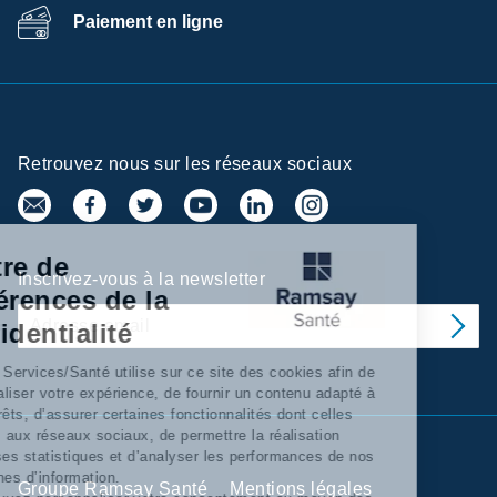
Paiement en ligne
Retrouvez nous sur les réseaux sociaux
Centre de
Inscrivez-vous à la newsletter
préférences de la
confidentialité
Ramsay Services/Santé utilise sur ce site des cookies afin de
personnaliser votre expérience, de fournir un contenu adapté à
vos intérêts, d’assurer certaines fonctionnalités dont celles
relatives aux réseaux sociaux, de permettre la réalisation
d’'analyses statistiques et d’analyser les performances de nos
campagnes d’information.
Groupe Ramsay Santé
Mentions légales