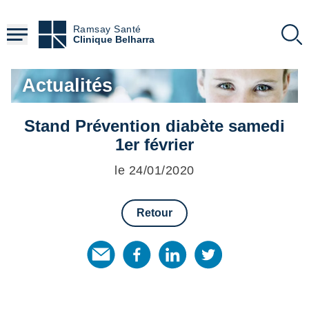
Aller
au
Ramsay Santé
contenu
Clinique Belharra
principal
Actualités
Stand Prévention diabète samedi
1er février
le 24/01/2020
Retour