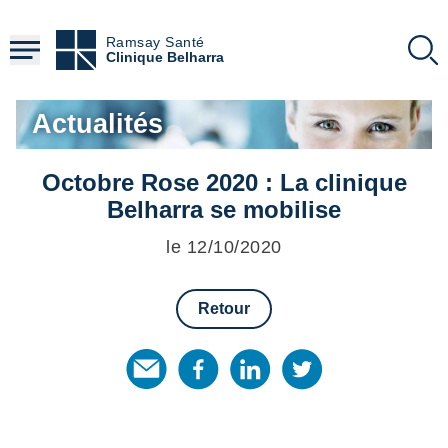
Aller
au
Ramsay Santé
contenu
Clinique Belharra
principal
Actualités
Octobre Rose 2020 : La clinique
Belharra se mobilise
le 12/10/2020
Retour