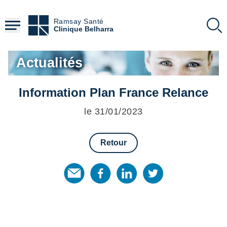
Aller
au
Ramsay Santé
contenu
Clinique Belharra
principal
Actualités
Information Plan France Relance
le 31/01/2023
Retour